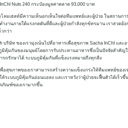
nChI Nuts 240 กระป๋องมูลค่าตลาด 93,000 บาท
าโลมเฮลท์มีความเห็นอกเห็นใจต่อทีมแพทย์และผู้ป่วย ในสถานการณ์
รทำงานภายใต้แรงกดดันที่ดีและผู้ป่วยกำลังทุกข์ทรมาน เราสวดอ
็วกว่า
h บริษัท ของเรามุ่งเน้นไปที่อาหารเพื่อสุขภาพ Sacha InChI และ
ูมิคุ้มกันของมนุษย์โดยการรับประทานอาหารซึ่งเป็นปัจจัยสำคัญใน
ารถรักษาได้ ระบบภูมิคุ้มกันที่แข็งแรงหมายถึงทุกสิ่ง
เพื่อสุขภาพของเราสามารถสร้างความแข็งแกร่งให้ทีมแพทย์ของเ
ระบบภูมิคุ้มกันอ่อนแอลง และเราหวังว่าผู้ป่วยจะฟื้นตัวได้เร็วขึ้
ตภัณฑ์ของเรามากขึ้น