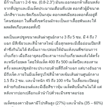
มีก้านใบยาว 2-6 ซม. (0.8-2.3″) มันจะออกดอกห้าเดือนหลัง
จากที่ปลูกและมีเมล็ดประมาณเดือนที่แปด ดอกตัวผู้มีขนาด
เล็กสีขาวและจัดเรียงเป็นกลุ่ม ดอกเพศเมียสองดอกตั้งอยู่ที่
โคนช่อดอก ในพื้นที่เขตร้อนมักจะเป็นเถาเลื้อยพันและให้
ผลผลิตเกือบตลอดทั้งปี
ผลเป็นแคปซูลขนาดเส้นผ่าศูนย์กลาง 3 ถึง 5 ซม. มี 4 ถึง 7
แฉก มีสีเขียวและสีน้ำตาลไหม้ เมื่อสุกผลจะมีเยื่ออ่อนเปียกสี
ดำซึ่งกินไม่ได้ ดังนั้นเราจะปล่อยให้มันแห้งบนพืชก่อนการ
เก็บเกี่ยว เมื่อถึงอายุสองปีจะสามารถเก็บเกี่ยวผลแห้งได้ครั้ง
ละหนึ่งร้อยผล โดยให้เมล็ด 400 ถึง 500 เมล็ดปีละสองสาม
ครั้ง ผลแคปซูลมักจะประกอบด้วยสี่ถึงห้าแฉก แต่บางอันอาจ
มีถึงเจ็ด ภายในมีเมล็ดรูปไข่สีน้ำตาลเข้มเส้นผ่านศูนย์กลาง
1.5 ถึง 2 ซม. และน้ำหนัก 45 ถึง 100 กรัม ใบเลี้ยงจะเปิดอยู่
คล้ายกับอัลมอนด์และมีเยื่อสีขาวหุ้ม เมล็ดดิบนั้นกินไม่ได้ แต่
หลังจากปอกเปลือกแล้วนำไปคั่วจะมีรสชาดอร่อย
เมล็ดของดาวอินคามีโปรตีนสูง (27%) และน้ำมัน (35 – 60%)