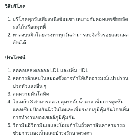
วิธีบริโภค
บริโภคทุกวันเพียงหนึ่งช้อนชา เหมาะกับคอทเทจชีสสลัด
ผลไม้หรือสมูทตี้
ทาลงบนผิวโดยตรงทาทุกวันสามารถขจัดริ้วรอยและแผล
เป็นได้
ประโยชน์
ลดคอเลสเตอลอล LDL และเพิ่ม HDL
ลดการอักเสบในสมองซึ่งอาจทำให้เกิดอารมณ์แปรปรวน
ปวดหัวและอื่น ๆ
ลดความดันโลหิต
โอเมก้า 3 สามารถควบคุมระดับน้ำตาล เพิ่มการดูดซึม
แคลเซียมป้องกันนิ่วในไตและเพิ่มระบบภูมิคุ้มกันโดยเพิ่ม
การทำงานของเซลล์ภูมิคุ้มกัน
วิตามินอีวิตามินเอและโอเมก้าในถั่วดาวอินคาสามารถ
ช่วยการมองเห็นและบำรุงรักษาดวงตา