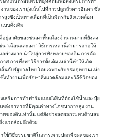
ริษัทเกษตรอินทรีย์ที่อุทิศตนเพื่อส่งเสริมการทำ
านของเรามุ่งเน้นไปที่การปลูกถั่วดาวอินคา ซึ่ง
สูงซึ่งเป็นทางเลือกที่เป็นมิตรกับสิ่งแวดล้อม
แบบดั้งเดิม
ี่อยู่อาศัยของชนเผ่าพื้นเมืองจำนวนมากที่ยังคง
ช่น “เฉือนและเผา” วิธีการเหล่านี้สามารถก่อให้
อมอย่างมาก นำไปสู่การพังทลายของดิน การตัด
 การพึ่งพาวิธีการดั้งเดิมเหล่านี้ทำให้เกิด
ถิ่นกับรัฐบาลไทย โดยเฉพาะกับกรมอุทยานแห่ง
 ซึ่งทำงานเพื่อรักษาสิ่งแวดล้อมและวิถีชีวิตของ
งเสริมการทำฟาร์มแบบยั่งยืนที่ต้องใช้น้ำและปุ๋ย
็นแหล่งอาหารที่มีคุณค่าทางโภชนาการสูง งาน
ขภาพของดินเท่านั้น แต่ยังช่วยลดผลกระทบด้านลบ
่งแวดล้อมอีกด้วย
เราใช้วิธีธรรมชาติในการเพาะปลูกพืชผลของเรา